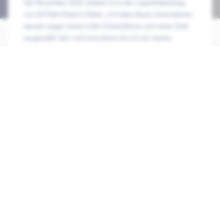
Seit November 2020 arbeite ich in der Logistikabteilung
von 247TailorSteel in Hilden. „Ich habe dieses Unternehmen
damals wegen seines tollen Arbeitsklimas und seiner Ziele
ausgewählt. Seit rund zwei Jahren bin ich mit meinen
Kollegen für das sichere und ordnungsgemäße Verpacken
und Kommissionieren unserer Produkte verantwortlich.“
Ein normaler Arbeitstag
von Kemal
„Wenn ich morgens zur Arbeit komme, drucke ich zunächst einmal die
Versandliste aus. So verschaffe ich mir einen Überblick, welche
Bestellungen noch verschickt werden müssen. Außerdem prüfe ich, ob
Arbeit vom Vortag liegen geblieben ist. Zu meinen Aufgaben als
Transport- und Logistikmitarbeiter zählen Prozessüberwachung,