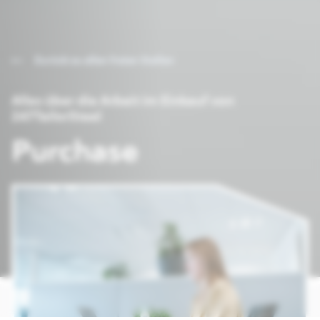
Zurück zu allen freien Stellen
Alles über die Arbeit im Einkauf von
247TailorSteel
Purchase